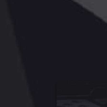
1、该筛机可设计