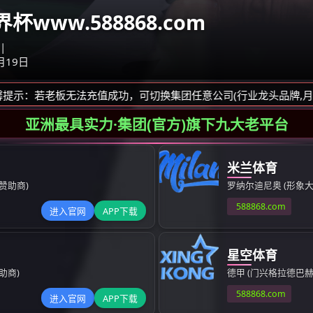
为钢板冲孔、条缝筛板、聚氨酯筛板、或编织网筛网等；
计成可调倾角结构；
预埋铁或地脚螺栓两种类型；
以上型号，可以非标设计；