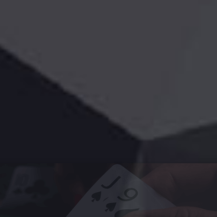
为单层或双层，如选择双层型号前加2，例2XZS-3073；