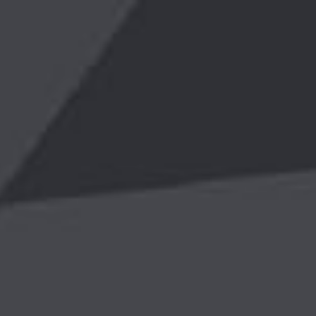
网站首页
关
XZS型双质体振动筛
产品描述
品牌优势
相关产品
相关新闻
返回列表