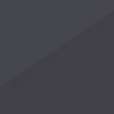
888
品表现**； X
簧、抱箍、螺旋
等物件组成，筛
连接，抱箍与筛
（或电机拖动激
激振器）振动时
给平衡架，平衡
振动筛是我公司技术工程师结合十多年的经验累积，利用共振原
力传递的过程中
统的单质体振动
就展现了与传统产品不同的特性，根据实际数据分析，在同等筛
理也是我公司生产
过程中，对地面载荷冲击*小，在楼层或高处使用该设时，不再需
的重要理论来源。
个项目的产品预算，该类产品表现**；
圆长轴方向脱离
**常规产品。 
三分之一以上；
振动筛由筛体、筛板、平衡架、剪切弹簧、抱箍、螺旋压缩弹簧