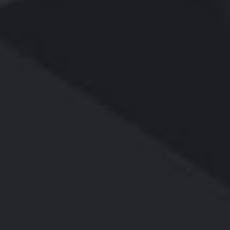
1、料槽可做成水平或带倾角或可调倾角等形式；
2、设备可做成吊挂式或座式两种结构类型；
3、设备不局限以上型号，可以非标设计；