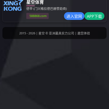
WLDH型卧式混料机
源头厂家 ? 支持定制 ? 降本增效 ? 性价比高
查看更多
开云·官方端网页版登
录入口-开云（中国）
CONTACT US
联系方式