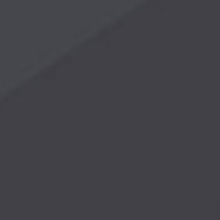
DSH型锥形双螺旋混料机
源头厂家 ? 支持定制 ? 降本增效 ? 性价比高
查看更多
开云·官方端网页版登
录入口-开云（中国）