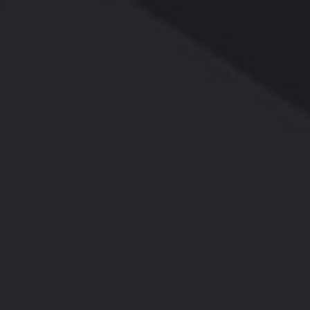
联系人
王经理
联系电话
18637300467
公司地址
新乡市小店工业区
ATTENTION
关注我们