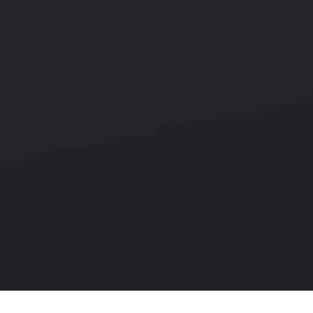
联系方式
联系人
王经理
联系电话
18637300467
公司地址
新乡市小店工业区
ATTENTION
关注我们