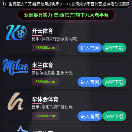
GLD带式给料机
源头厂家 ? 支持定制 ? 降本增效 ? 性价比高
查看更多
开云·官方端网页版登
录入口-开云（中国）