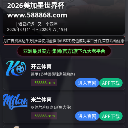
上一篇：
成功案例
下一篇：
成功案例
CONTACT US
联系方式
联系人
王经理
联系电话
18637300467
公司地址
新乡市小店工业区