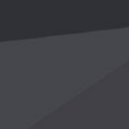
网站首页
关于我们
主营产品
成功案例
生产设备
新闻资讯
开云·官方端网页版登录入口-开云（中国）